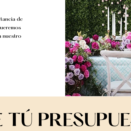
tancia de
 queremos
n nuestro
E TÚ PRESUPU