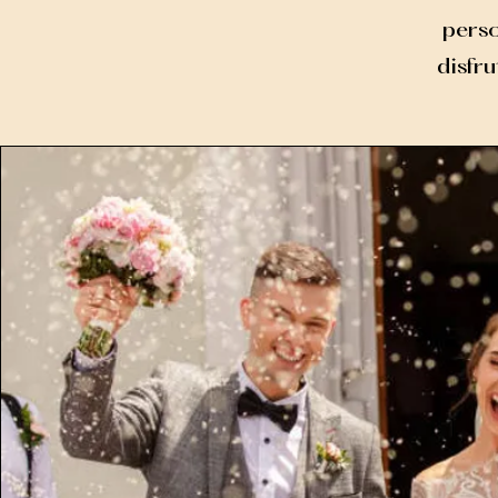
perso
disfru