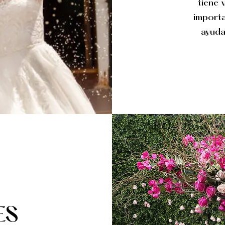
tiene 
importa
ayuda
ES