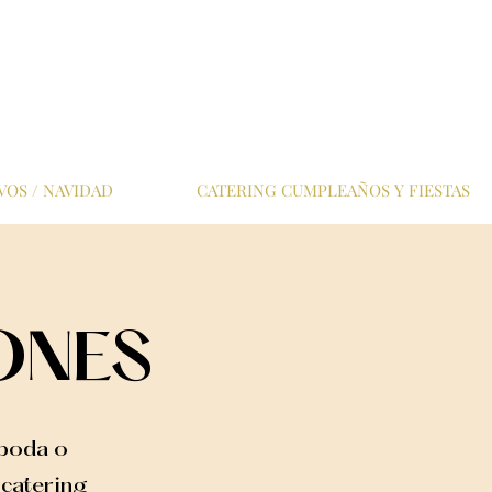
VOS / NAVIDAD
CATERING CUMPLEAÑOS Y FIESTAS
ONES
 boda o
 catering